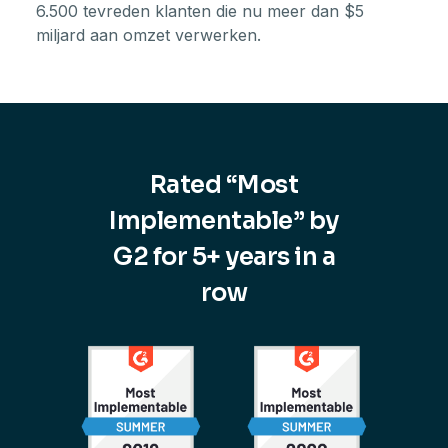
6.500 tevreden klanten die nu meer dan $5
miljard aan omzet verwerken.
Rated “Most
Implementable” by
G2 for 5+ years in a
row