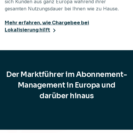
sich Kunden aus ganz Europa während ihrer
gesamten Nutzungsdauer bei Ihnen wie zu Hause.
Mehr erfahren, wie Chargebee bei
Lokalisierung hilft
Der Marktführer im Abonnement-
Management in Europa und
darüber hinaus
Footer