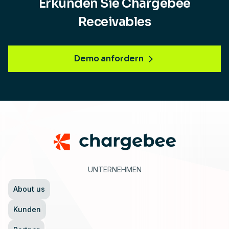
Erkunden Sie Chargebee
Receivables
Demo anfordern
Footer
UNTERNEHMEN
About us
Kunden