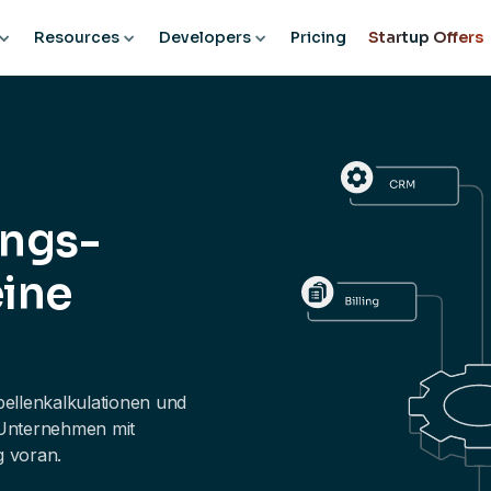
Resources
Developers
Pricing
Startup Offers
ungs-
eine
bellenkalkulationen und
 Unternehmen mit
g voran.