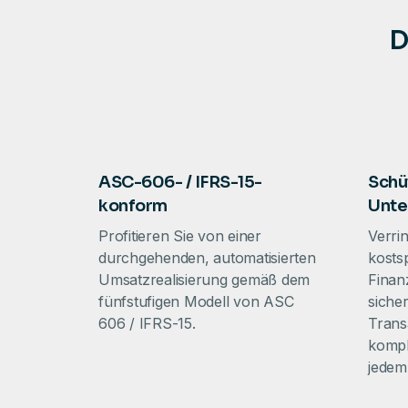
D
ASC-606- / IFRS-15-
Schüt
konform
Unt
Profitieren Sie von einer
Verrin
durchgehenden, automatisierten
kostsp
Umsatzrealisierung gemäß dem
Finan
fünfstufigen Modell von ASC
sicher
606 / IFRS-15.
Trans
kompl
jedem