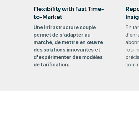
Flexibility with Fast Time-
Repo
to-Market
Insi
Une infrastructure souple
En ta
permet de s'adapter au
d'enr
marché, de mettre en œuvre
abonn
des solutions innovantes et
fourni
d'expérimenter des modèles
précis
de tarification.
comme