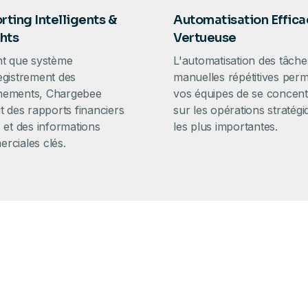
rting Intelligents &
Automatisation Effica
ghts
Vertueuse
nt que système
L'automatisation des tâche
egistrement des
manuelles répétitives perm
ements, Chargebee
vos équipes de se concent
t des rapports financiers
sur les opérations stratég
 et des informations
les plus importantes.
rciales clés.