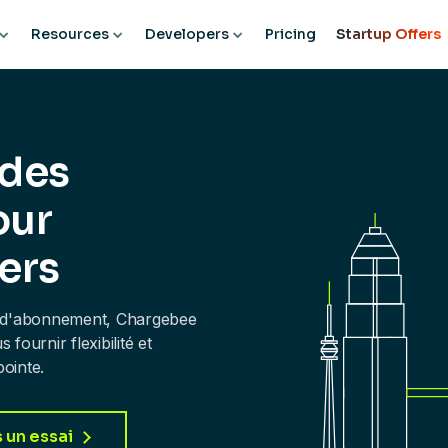
Resources
Developers
Pricing
Startup Offers
 des
our
ers
s d'abonnement, Chargebee
fournir flexibilité et
ointe.
s un essai