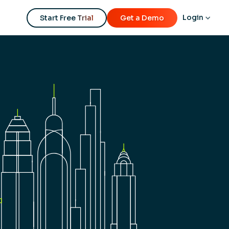
Login
Start Free Trial
Get a Demo